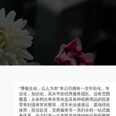
“尊敬生命，以人为本”本公司拥有一支年轻化，专
业化，知识化，高水平的优秀服务团队。业务范围
覆盖：从各档次寿衣骨灰盒及各种殡葬用品的批发
零售到遗体穿衣整容，灵车长短途接运，墓地优化
推荐，殡仪起灵，安葬服务等一系列全程一站式服
务体系，全力打造一个市民首肯接纳的全新殡葬服