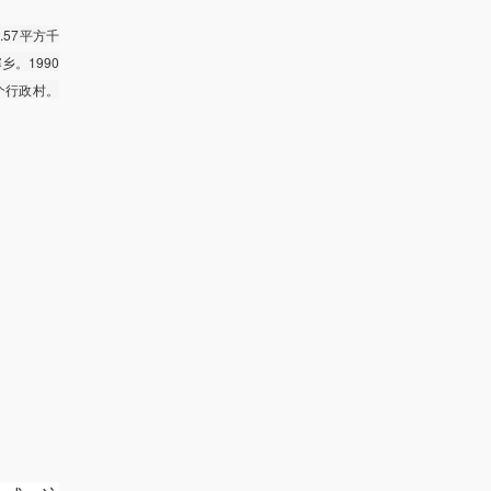
57平方千
乡。1990
9个行政村。