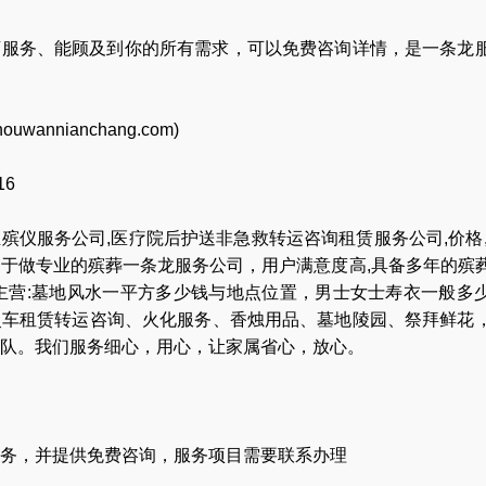
店服务、能顾及到你的所有需求，可以免费咨询详情，是一条龙
houwannianchang.com
)
16
业
殡仪服务公司
,
医疗院后护送非急救转运咨询租赁服务公司
,
价格
力于做专业的
殡葬一条龙服务公司
，用户满意度高,具备多年的殡
主营:
墓地风水一平方多少钱与地点位置
，
男士女士寿衣一般多
灵车租赁转运咨询
、
火化服务
、
香烛用品
、
墓地陵园
、
祭拜鲜花
队
。我们服务细心，用心，让家属省心，放心。
务，并提供免费咨询，服务项目需要联系办理