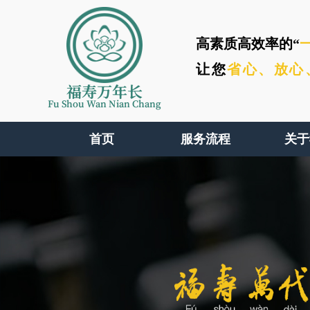
高素质高效率的“
让您
省心、
放心
福寿万年长
Fu Shou Wan Nian Chang
首页
服务流程
关于