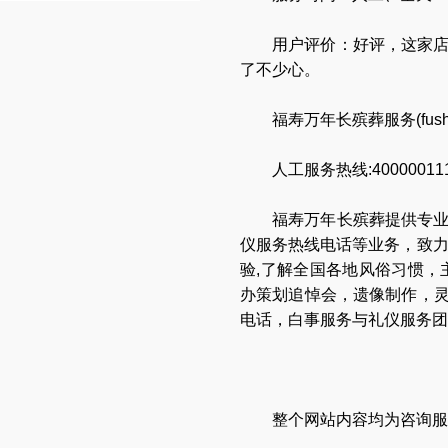
用户评价：好评，这家
了不少心。
福寿万年长殡葬服务(
fus
人工服务热线:40000011
福寿万年长
殡葬提供专
仪服务热线电话
等业务，致
验,了解全国各地
风俗习惯
，
办策划追悼会
，
遗像制作
，
电话
，
白事服务与礼仪服务团
整个网站内容均为咨询服