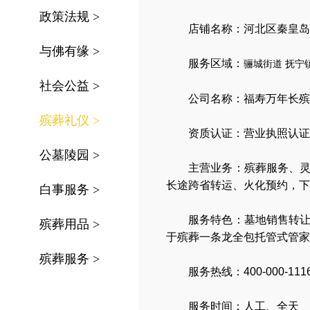
政策法规
>
店铺名称：河北区秦皇岛
与佛有缘
>
服务区域：
骊城街道
抚宁
社会公益
>
公司名称：
福寿万年长殡
殡葬礼仪
>
资质认证：营业执照认证
公墓陵园
>
主营业务：
殡葬服务
、
长途跨省转运
、
火化预约
，
下
白事服务
>
服务特色：
墓地销售转
殡葬用品
>
于殡葬一条龙全包托管式管家
殡葬服务
>
服务热线：400-000-111
服务时间：人工、全天