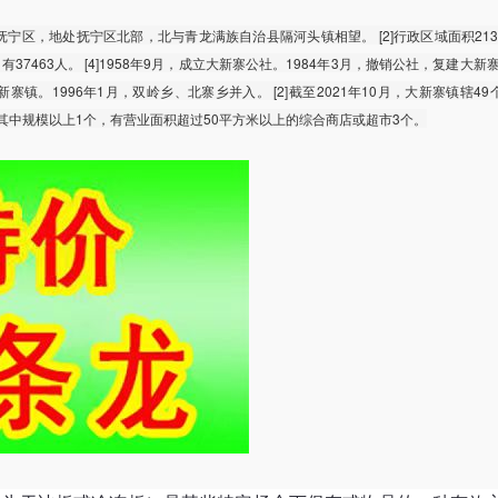
宁区，地处抚宁区北部，北与青龙满族自治县隔河头镇相望。 [2]行政区域面积213.
37463人。 [4]1958年9月，成立大新寨公社。1984年3月，撤销公社，复建大新寨
镇。1996年1月，双岭乡、北寨乡并入。 [2]截至2021年10月，大新寨镇辖4
个，其中规模以上1个，有营业面积超过50平方米以上的综合商店或超市3个。