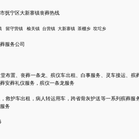
市抚宁区大新寨镇丧葬热线
镇
留守营镇
榆关镇
台营镇
大新寨镇
茶棚乡
坟坨乡
葬服务公司
灵堂布置
、
丧葬一条龙
、
殡仪车出租
、
白事服务
、
灵车接运
、
殡
葬安葬礼仪服务
，
殡仪一条龙服务
让
，
救护车出租
，
病人转运用车
，
跨省骨灰护送
等一系列殡葬服
服务
6