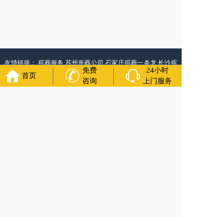
友情链接：
殡葬服务
苏州丧葬公司
石家庄殡葬一条龙
长沙殡
免费
24小时
葬服务公司
南昌青山湖白事公司
呼和浩特灵车出租公司
哈尔
首页
咨询
上门服务
滨道里区丧葬用品
西宁城东区白事服务
潍坊奎文区白事
乳山
寿衣店铺
杭州上城区灵堂布置
沈阳浑南区殡葬平台
中国墓地
网
中国非急救转运网
网站建设
中国殡葬一条龙网
中国救护车
网
葬花店
葬花服务网
玉林殡葬服务
福寿万年长
官方公众号
400-000-1116