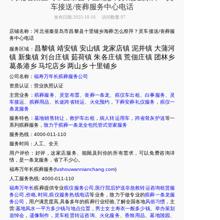
车接送/丧葬服务中心电话
发布日期:2025-10-16
访问数量:97
店铺名称：河北省秦皇岛市昌黎县十里铺乡海葬怎么祭拜？灵车接送/丧葬服
务中心电话
昌黎镇
靖安镇
安山镇
龙家店镇
泥井镇
大蒲河
服务区域：
镇
新集
镇
刘台庄镇
茹荷镇
朱各庄镇
荒佃庄镇
团林乡
葛条港乡
马坨店乡
两山乡
十里
铺乡
公司名称：
福寿万年长殡葬服务公司
资质认证：营业执照认证
主营业务：
殡葬服务
、
灵堂布置
、
丧葬一条龙
、
殡仪车出租
、
白事服务
、
灵
车接运
、
殡葬用品
、
长途跨省转运
、
火化预约
，
下葬安葬礼仪服务
，
殡仪一
条龙服务
服务特色：
墓地销售转让
，
救护车出租
，
病人转运用车
，
跨省骨灰护送
等一
系列殡葬服务，
致力于殡葬一条龙全包托管式管家服务
服务热线：4000-011-110
服务时间：人工、全天
用户评价：好评，这家店服务、能顾及到你的所有需求，可以免费咨询详
情，是一条龙服务，省了不少心。
福寿万年长殡葬服务(
fushouwannianchang.com
)
人工服务热线:
4000-011-110
福寿万年长
殡葬提供专业
殡仪服务公司
,
医疗院后护送非急救转运咨询租赁服
务公司
,
价格
,
时间
,
殡仪服务热线电话
等业务，致力于做专业的
殡葬一条龙服
务公司
，用户满意度高,具备多年的殡葬行业经验,了解全国各地
风俗习惯
，主
营:
墓地风水一平方多少钱与地点位置
，
男士女士寿衣一般多少钱
、
举办策划
追悼会
，
遗像制作
，
灵车租赁转运咨询
、
火化服务
、
香烛用品
、
墓地陵园
、