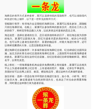
海葬后的祭拜方式多种多样，既可以选择传统的现场祭拜，也可以借助现代
科技进行线上缅怀，以下是一些常见的祭拜方式：
登船随行祭拜
：有些地方会定期组织海葬活动，家属可以报名参加，跟随船
只前往海葬区域。在船上，家属可以参加简单的默哀仪式，然后在工作人员
的协助下，将鲜花等祭品撒入大海，以此来表达对逝者的思念之情。
海边追思
：选择在逝者的生日、忌日或其他特殊的日子，前往海边较为安静
的地方。家属可以面朝大海，回忆与逝者共度的美好时光，倾诉心中的思
念。也可以带上逝者生前的照片、喜爱的物品等，对着大海进行祭拜，还可
以将鲜花瓣洒向大海，让思念随着波涛传递。
通过海葬纪念设施祭拜
：许多城市都设有海葬纪念墙、纪念碑或纪念园等设
施，如北京的长青生命纪念园就有海葬纪念墙，上面按照年份刻着海葬逝者
的姓名。家属可以前往这些纪念设施，在纪念墙或纪念碑前敬献鲜花、擦拭
名字，以寄托哀思。
线上祭祀
：一些海葬服务机构会提供免费的网上祭祀服务，家属可以在相关
平台上为逝者创建网上纪念馆，上传逝者的照片、视频，记录生平事迹等。
亲朋好友可以在网上留言、献花、赠送祭品等，通过这种方式来缅怀逝者。
放生祈福
：选择一些适合海洋环境的生物进行放生，如小鱼、小虾等。将它
们放归大海，象征着逝者与自然的和谐共生，也表达了对生命的尊重和敬
畏，同时通过这种善行来为逝者祈福。