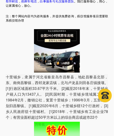
祭拜鲜花
，
殡葬车电话
，
白事服务与礼仪服务团队
。我们服务细心，用心，
让家属省心，放心。
注：整个网站内容均为咨询服务，并提供免费咨询，殡仪馆服务项目需要联
系殡仪馆办理
十里铺乡，隶属于河北省秦皇岛市昌黎县，地处昌黎县北部，
东、南倚昌黎镇，西邻龙家店镇，北与卢龙县刘田各庄镇接壤。
[1]行政区域面积33.67平方千米。 [2]截至2018年末，十里铺乡
户籍人口为13437人。 [2]民国时期，十里铺乡境域属二区；
1984年2月，撤销公社，复置十里铺乡；1996年3月，五里营村
划归昌黎镇。 [1]截至2020年6月，十里铺乡辖12个行政村， [3]
乡人民政府驻十里铺村。 [1]2018年，十里铺乡有工业企业78
个；有营业面积超过50平方米以上的综合商店或超市22个