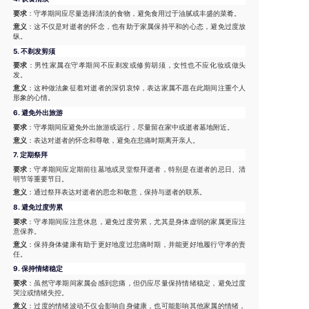
要求
：守孝期间应尽量选择清淡的食物，避免食用过于油腻或丰盛的菜肴。
意义
：这不仅是对逝者的怀念，也有助于家属保持平和的心态，避免过度放
纵。
5.
不剃发剪须
要求
：男性家属在守孝期间不应剃发或修剪胡须，女性也不应化妆或做头
发。
意义
：这种做法象征着对逝者的深切哀悼，表达家属不愿在此期间注重个人
形象的心情。
6.
避免外出旅游
要求
：守孝期间应避免外出旅游或远行，尽量留在家中或逝者墓地附近。
意义
：表达对逝者的怀念和尊敬，避免在悲痛时期离开亲人。
7.
定期祭拜
要求
：守孝期间应定期前往墓地或灵堂祭拜逝者，特别是在逝者的忌日、清
明节等重要节日。
意义
：通过祭拜表达对逝者的思念和敬意，保持与逝者的联系。
8.
避免过度劳累
要求
：守孝期间应注意休息，避免过度劳累，尤其是身体虚弱的家属更应注
意保养。
意义
：保持身体健康有助于更好地度过悲痛时期，并能更好地履行守孝的责
任。
9.
保持情绪稳定
要求
：虽然守孝期间家属会感到悲痛，但仍应尽量保持情绪稳定，避免过度
哭泣或情绪失控。
意义
：过度的情绪波动不仅会影响自身健康，也可能影响其他家属的情绪，