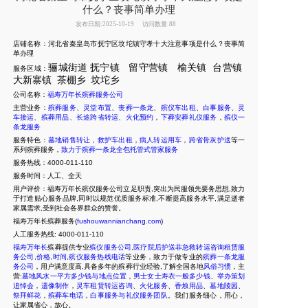
什么？丧事简单办理
发布日期:2025-10-19
访问数量:88
店铺名称：河北省秦皇岛市抚宁区坟坨镇守孝十大注意事项是什么？丧事简
单办理
骊城街道
抚宁镇
留守营镇
榆关镇
台营镇
服务区域：
大新寨镇
茶棚乡
坟坨乡
公司名称：
福寿万年长殡葬服务公司
主营业务：
殡葬服务
、
灵堂布置
、
丧葬一条龙
、
殡仪车出租
、
白事服务
、
灵
车接运
、
殡葬用品
、
长途跨省转运
、
火化预约
，
下葬安葬礼仪服务
，
殡仪一
条龙服务
服务特色：
墓地销售转让
，
救护车出租
，
病人转运用车
，
跨省骨灰护送
等一
系列殡葬服务，
致力于殡葬一条龙全包托管式管家服务
服务热线：4000-011-110
服务时间：人工、全天
用户评价：福寿万年长殡仪服务公司立足职责,突出为民服领先要务思想,致力
于打造贴心服务品牌,同时以规范优质服务标准,不断提高服务水平,满足逝者
家属需求,受到社会各界群众的赞誉。
福寿万年长殡葬服务(
fushouwannianchang.com
)
人工服务热线:
4000-011-110
福寿万年长
殡葬提供专业
殡仪服务公司
,
医疗院后护送非急救转运咨询租赁服
务公司
,
价格
,
时间
,
殡仪服务热线电话
等业务，致力于做专业的
殡葬一条龙服
务公司
，用户满意度高,具备多年的殡葬行业经验,了解全国各地
风俗习惯
，主
营:
墓地风水一平方多少钱与地点位置
，
男士女士寿衣一般多少钱
、
举办策划
追悼会
，
遗像制作
，
灵车租赁转运咨询
、
火化服务
、
香烛用品
、
墓地陵园
、
祭拜鲜花
，
殡葬车电话
，
白事服务与礼仪服务团队
。我们服务细心，用心，
让家属省心，放心。