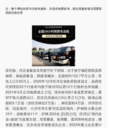
注：整个网站内容均为咨询服务，并提供免费咨询，殡仪馆服务项目需要联
系殡仪馆办理
坟坨镇，河北省秦皇岛市抚宁区下辖镇，位于抚宁城区西部及西
南部，南临昌黎县，西接茶棚乡，总面积约102.7平方公里，常
住人口3.63万人。2020年12月经河北省政府批准设立，由原坟
坨管理区20个行政村与抚宁镇洋河以西12个行政村合并组建，
2021年5月正式揭牌成立 [12]。境内有S261省道贯穿南北，紧
邻宁海大道西出口，距京沈高速出口5公里 [11] [13]。镇域山场
面积5.1万亩（含经济林近3万亩），林区面积4万亩，洋河坟坨
段、旧县南河、小沙河等主要河流流经境内，护林防火重点村
10个，设检查站11个，护林员53名 [2] [5] [12]。经济以“现代农
业+旅游”为发展主线，培育桑葚、食用菌、蛋鸡等特色农业，拥
有善源禽业、沃乡农业等省级龙头企业，2022年规上企业累计