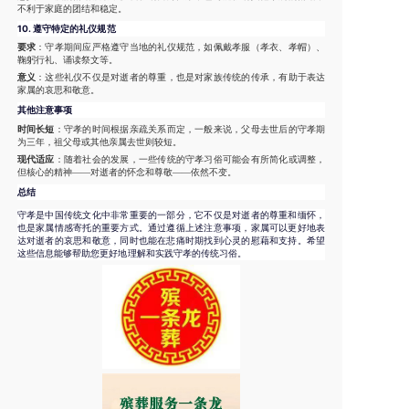
不利于家庭的团结和稳定。
10.
遵守特定的礼仪规范
要求
：守孝期间应严格遵守当地的礼仪规范，如佩戴孝服（孝衣、孝帽）、
鞠躬行礼、诵读祭文等。
意义
：这些礼仪不仅是对逝者的尊重，也是对家族传统的传承，有助于表达
家属的哀思和敬意。
其他注意事项
时间长短
：守孝的时间根据亲疏关系而定，一般来说，父母去世后的守孝期
为三年，祖父母或其他亲属去世则较短。
现代适应
：随着社会的发展，一些传统的守孝习俗可能会有所简化或调整，
但核心的精神——对逝者的怀念和尊敬——依然不变。
总结
守孝是中国传统文化中非常重要的一部分，它不仅是对逝者的尊重和缅怀，
也是家属情感寄托的重要方式。通过遵循上述注意事项，家属可以更好地表
达对逝者的哀思和敬意，同时也能在悲痛时期找到心灵的慰藉和支持。希望
这些信息能够帮助您更好地理解和实践守孝的传统习俗。