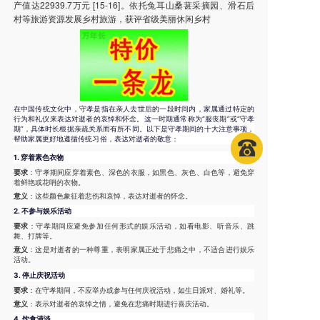
产值达22939.7万元 [15-16]。依托兔耳山桑葚采摘园、滑石后
村等旅游资源发展乡村旅游，获评省级美丽休闲乡村
在中国传统文化中，守孝是指在亲人去世后的一段时间内，家属通过特定的
行为和礼仪来表达对逝者的哀悼和怀念。这一时期通常称为“服丧期”或“守孝
期”，具体时长根据亲疏关系而有所不同。以下是守孝期间的十大注意事项，
帮助家属更好地遵循传统习俗，表达对逝者的敬意：
1.
穿着素色衣物
要求
：守孝期间应穿着素色、深色的衣服，如黑色、灰色、白色等，避免穿
着鲜艳或花哨的衣物。
意义
：这些颜色象征着悲伤和哀悼，表达对逝者的怀念。
2.
不参与娱乐活动
要求
：守孝期间应避免参加任何形式的娱乐活动，如看电影、听音乐、跳
舞、打牌等。
意义
：这是对逝者的一种尊重，表明家属正处于悲痛之中，不适合进行娱乐
活动。
3.
停止庆祝活动
要求
：在守孝期间，不应举办或参与任何庆祝活动，如生日派对、婚礼等。
意义
：表示对逝者的哀悼之情，避免在悲痛时期进行喜庆活动。
4.
饮食清淡